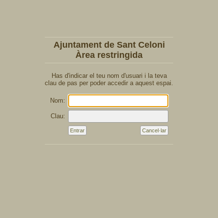
Ajuntament de Sant Celoni
Àrea restringida
Has d'indicar el teu nom d'usuari i la teva
clau de pas per poder accedir a aquest espai.
Nom:
Clau: