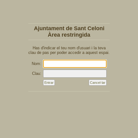
Ajuntament de Sant Celoni
Àrea restringida
Has d'indicar el teu nom d'usuari i la teva
clau de pas per poder accedir a aquest espai.
Nom:
Clau: