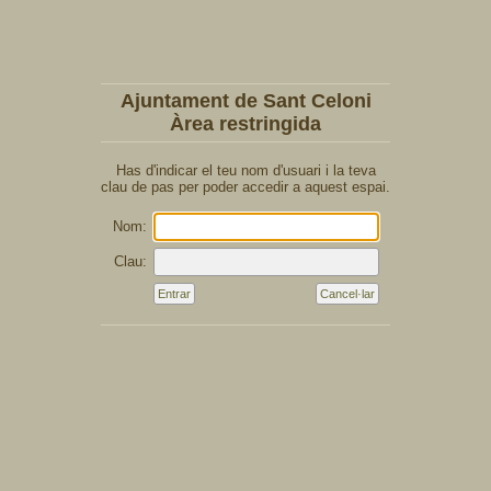
Ajuntament de Sant Celoni
Àrea restringida
Has d'indicar el teu nom d'usuari i la teva
clau de pas per poder accedir a aquest espai.
Nom:
Clau: