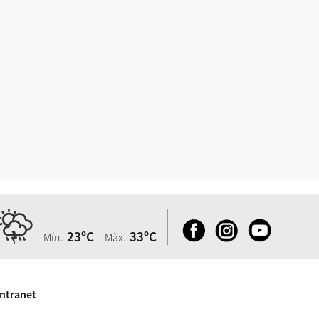
23ºC
33ºC
Mín.
Màx.
Intranet