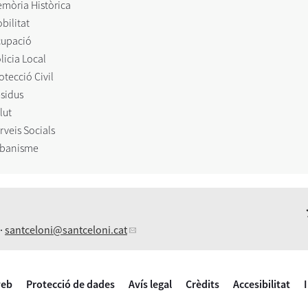
mòria Històrica
bilitat
upació
licia Local
otecció Civil
sidus
lut
rveis Socials
banisme
 ·
santceloni
@santceloni.cat
web
Protecció de dades
Avís legal
Crèdits
Accesibilitat