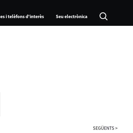
es i telèfons d'interès
Seu electrònica
SEGÜENTS
>