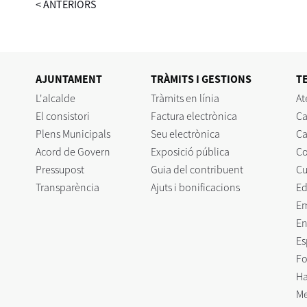
<
ANTERIORS
AJUNTAMENT
TRÀMITS I GESTIONS
T
L'alcalde
Tràmits en línia
At
El consistori
Factura electrònica
Ca
Plens Municipals
Seu electrònica
Ca
Acord de Govern
Exposició pública
C
Pressupost
Guia del contribuent
Cu
Transparència
Ajuts i bonificacions
Ed
E
En
Es
Fo
Ha
Me