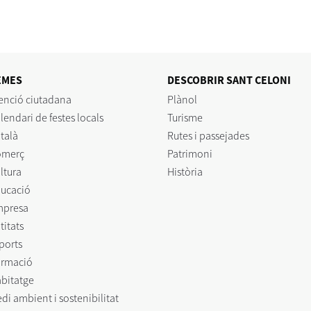
EMES
DESCOBRIR SANT CELONI
enció ciutadana
Plànol
lendari de festes locals
Turisme
talà
Rutes i passejades
omerç
Patrimoni
ltura
Història
ucació
mpresa
titats
ports
rmació
bitatge
di ambient i sostenibilitat