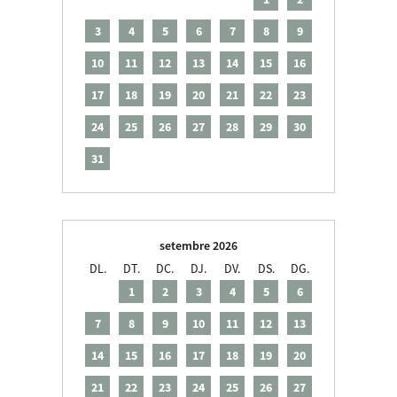
3
4
5
6
7
8
9
10
11
12
13
14
15
16
17
18
19
20
21
22
23
24
25
26
27
28
29
30
31
setembre 2026
DL.
DT.
DC.
DJ.
DV.
DS.
DG.
1
2
3
4
5
6
7
8
9
10
11
12
13
14
15
16
17
18
19
20
21
22
23
24
25
26
27