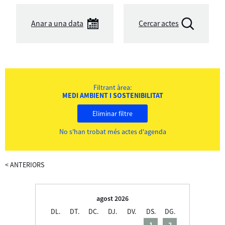
Anar a una data
Cercar actes
Filtrant àrea:
MEDI AMBIENT I SOSTENIBILITAT
Eliminar filtre
No s'han trobat més actes d'agenda
<
ANTERIORS
agost 2026
DL.
DT.
DC.
DJ.
DV.
DS.
DG.
1
2