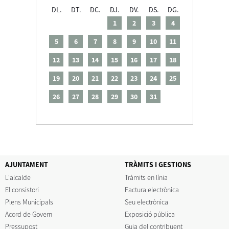
DL.
DT.
DC.
DJ.
DV.
DS.
DG.
1
2
3
4
5
6
7
8
9
10
11
12
13
14
15
16
17
18
19
20
21
22
23
24
25
26
27
28
29
30
31
AJUNTAMENT
TRÀMITS I GESTIONS
L'alcalde
Tràmits en línia
El consistori
Factura electrònica
Plens Municipals
Seu electrònica
Acord de Govern
Exposició pública
Pressupost
Guia del contribuent