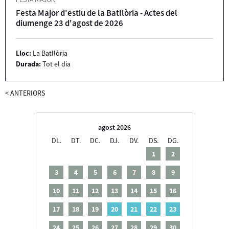
Festa Major d'estiu de la Batllòria - Actes del
diumenge 23 d'agost de 2026
Lloc:
La Batllòria
Durada:
Tot el dia
<
ANTERIORS
agost 2026
DL.
DT.
DC.
DJ.
DV.
DS.
DG.
1
2
3
4
5
6
7
8
9
10
11
12
13
14
15
16
17
18
19
20
21
22
23
24
25
26
27
28
29
30