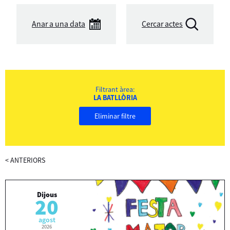
Anar a una data
Cercar actes
Filtrant àrea:
LA BATLLÒRIA
Eliminar filtre
<
ANTERIORS
Dijous
20
agost
2026