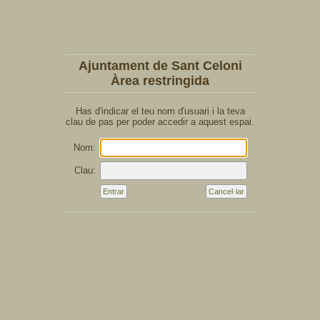
Ajuntament de Sant Celoni
Àrea restringida
Has d'indicar el teu nom d'usuari i la teva
clau de pas per poder accedir a aquest espai.
Nom:
Clau: