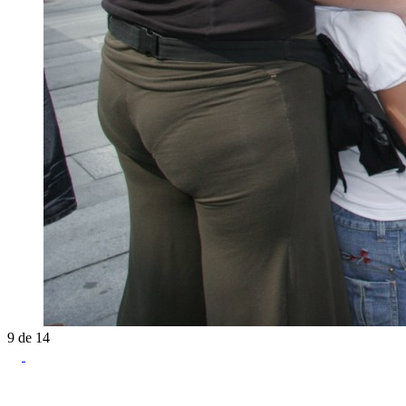
9
de
14