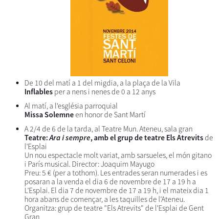
De 10 del matí a 1 del migdia, a la plaça de la Vila
Inflables
per a nens i nenes de 0 a 12 anys
Al matí, a l'església parroquial
Missa Solemne
en honor de Sant Martí
A 2/4 de 6 de la tarda, al Teatre Mun. Ateneu, sala gran
Teatre:
Ara i sempre
, amb el grup de teatre Els Atrevits
de
l'Esplai
Un nou espectacle molt variat, amb sarsueles, el món gitano
i París musical. Director: Joaquim Mayugo
Preu: 5 € (per a tothom). Les entrades seran numerades i es
posaran a la venda el dia 6 de novembre de 17 a 19 h a
L'Esplai. El dia 7 de novembre de 17 a 19 h, i el mateix dia 1
hora abans de començar, a les taquilles de l'Ateneu.
Organitza: grup de teatre "Els Atrevits" de l'Esplai de Gent
Gran