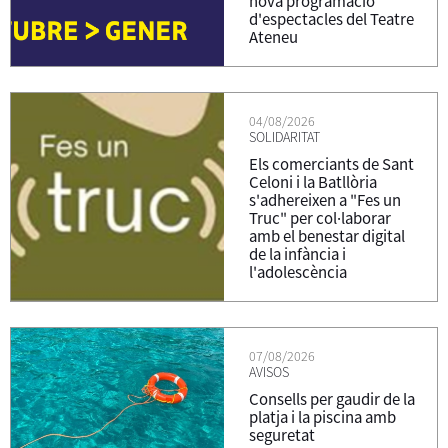
nova programació
d'espectacles del Teatre
Ateneu
04/08/2026
SOLIDARITAT
Els comerciants de Sant
Celoni i la Batllòria
s'adhereixen a "Fes un
Truc" per col·laborar
amb el benestar digital
de la infància i
l'adolescència
07/08/2026
AVISOS
Consells per gaudir de la
platja i la piscina amb
seguretat