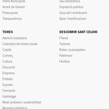
Plens Municipals
Seu electrònica
Acord de Govern
Exposició pública
Pressupost
Guia del contribuent
Transparència
Ajuts i bonificacions
TEMES
DESCOBRIR SANT CELONI
Atenció ciutadana
Plànol
Calendari de festes locals
Turisme
Català
Rutes i passejades
Comerç
Patrimoni
Cultura
Història
Educació
Empresa
Entitats
Esports
Formació
Habitatge
Medi ambient i sostenibilitat
Memòria Històrica