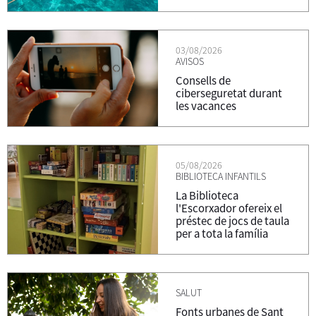
03/08/2026
AVISOS
Consells de
ciberseguretat durant
les vacances
05/08/2026
BIBLIOTECA INFANTILS
La Biblioteca
l'Escorxador ofereix el
préstec de jocs de taula
per a tota la família
SALUT
Fonts urbanes de Sant