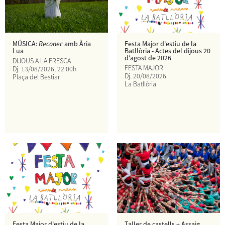
MÚSICA:
Reconec
amb Ària
Festa Major d'estiu de la
Lua
Batllòria - Actes del dijous 20
d'agost de 2026
DIJOUS A LA FRESCA
FESTA MAJOR
Dj.
13/08/2026
, 22:00h
Dj.
20/08/2026
Plaça del Bestiar
La Batllòria
Festa Major d'estiu de la
Taller de castells + Assaig