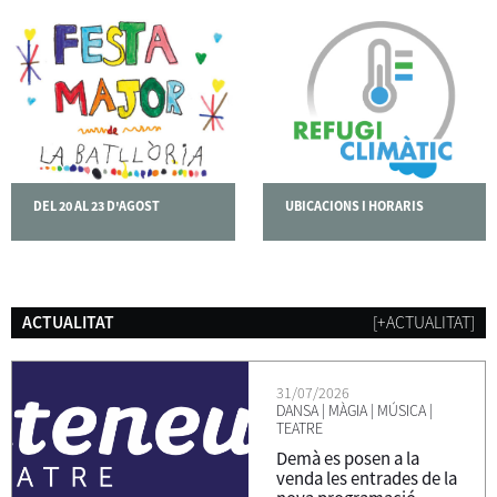
DEL 20 AL 23 D'AGOST
UBICACIONS I HORARIS
ACTUALITAT
[+ACTUALITAT]
31/07/2026
DANSA
|
MÀGIA
|
MÚSICA
|
TEATRE
Demà es posen a la
venda les entrades de la