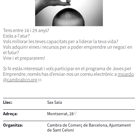
Tens entre 16 i 29 anys?
Estàs a l'atur?
Vols millorar les teves capacitats per a liderar la teva vida?
Vols adquirir eines i recursos per a poder emprendre un negoci en
el futur?
Vine i et prepararem!
Si hi estàs interessat i vols participar en el programa de Joves per
Emprendre, només has d’enviar-nos un correu electrònic a
mpardo
@cambrabcn.org
Lloc:
Sax Sala
Adreça:
Montserrat, 28
Organitza:
Cambra de Comerç de Barcelona, Ajuntament
de Sant Celoni