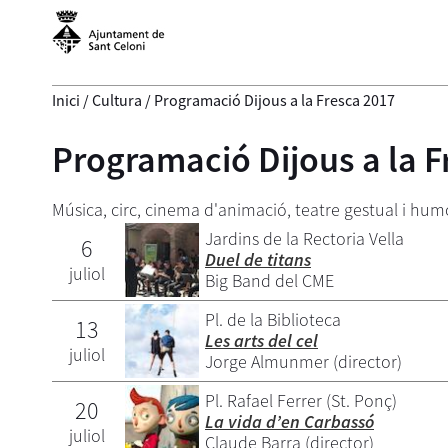
Inici
/
Cultura
/
Programació Dijous a la Fresca 2017
Programació Dijous a la F
Música, circ, cinema d'animació, teatre gestual i humor.
Jardins de la Rectoria Vella
6
Duel de titans
juliol
Big Band del CME
Pl. de la Biblioteca
13
Les arts del cel
juliol
Jorge Almunmer (director)
Pl. Rafael Ferrer (St. Ponç)
20
La vida d’en Carbassó
juliol
Claude Barra (director)