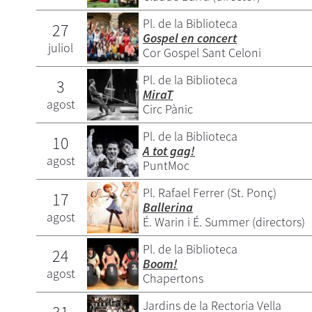
Pl. de la Biblioteca
27
Gospel en concert
juliol
Cor Gospel Sant Celoni
Pl. de la Biblioteca
3
MiraT
agost
Circ Pànic
Pl. de la Biblioteca
10
A tot gag!
agost
PuntMoc
Pl. Rafael Ferrer (St. Ponç)
17
Ballerina
agost
É. Warin i É. Summer (directors)
Pl. de la Biblioteca
24
Boom!
agost
Chapertons
Jardins de la Rectoria Vella