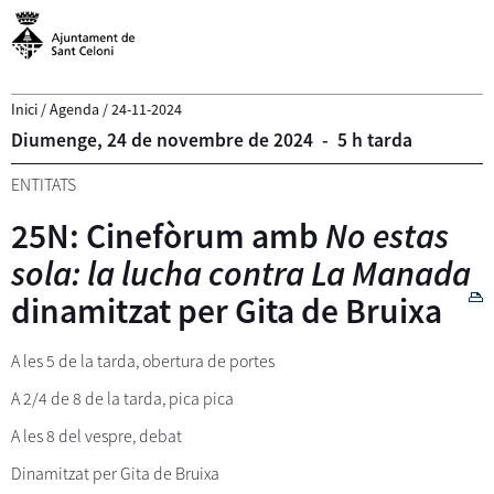
Inici
/
Agenda
/
24-11-2024
Diumenge,
24
de
novembre
de
2024
-
5 h tarda
ENTITATS
25N: Cinefòrum amb
No estas
sola: la lucha contra La Manada
dinamitzat per Gita de Bruixa
A les 5 de la tarda, obertura de portes
A 2/4 de 8 de la tarda, pica pica
A les 8 del vespre, debat
Dinamitzat per Gita de Bruixa