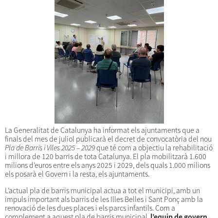
La Generalitat de Catalunya ha informat els ajuntaments que a
finals del mes de juliol publicarà el decret de convocatòria del nou
Pla de Barris i Viles 2025 – 2029
que té com a objectiu la rehabilitació
i millora de 120 barris de tota Catalunya. El pla mobilitzarà 1.600
milions d’euros entre els anys 2025 i 2029, dels quals 1.000 milions
els posarà el Govern i la resta, els ajuntaments.
L’actual pla de barris municipal actua a tot el municipi, amb un
impuls important als barris de les Illes Belles i Sant Ponç amb la
renovació de les dues places i els parcs infantils. Com a
complement a aquest pla de barris municipal,
l’equip de govern