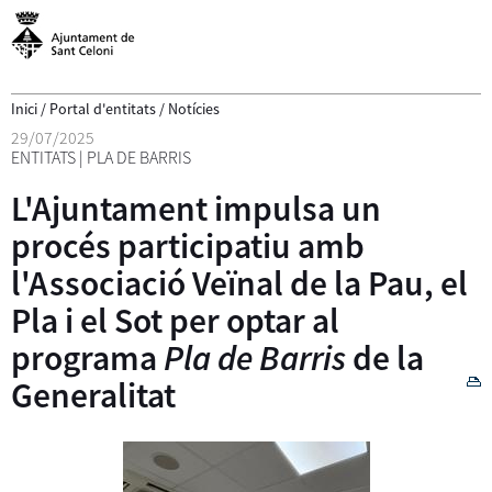
Inici
/
Portal d'entitats
/
Notícies
29/07/2025
ENTITATS
|
PLA DE BARRIS
L'Ajuntament impulsa un
procés participatiu amb
l'Associació Veïnal de la Pau, el
Pla i el Sot per optar al
programa
Pla de Barris
de la
Generalitat