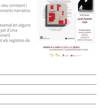
 veu constant i
tonants narratius
nsversal en alguns
nyat d’una
rament
t els registres de