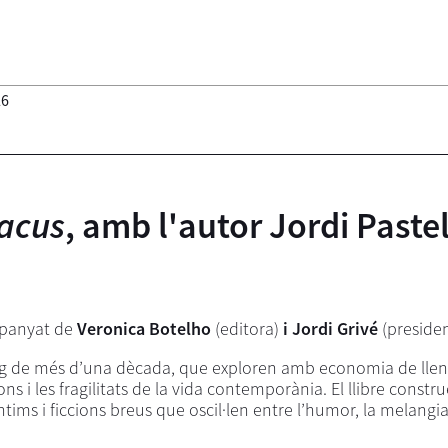
26
Tacus
, amb l'autor Jordi Pastel
panyat de
Veronica Botelho
(editora)
i Jordi Grivé
(preside
llarg de més d’una dècada, que exploren amb economia de lle
ons i les fragilitats de la vida contemporània. El llibre constr
ims i ficcions breus que oscil·len entre l’humor, la melangia, 