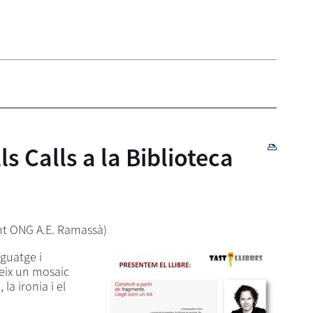
ls Calls a la Biblioteca
nt ONG A.E. Ramassà)
nguatge i
ueix un mosaic
la ironia i el