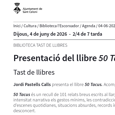
Inici
/
Cultura
/
Biblioteca l'Escorxador
/
Agenda
/
04-06-20
Dijous,
4
de
juny
de
2026
-
2/4 de 7 tarda
BIBLIOTECA TAST DE LLIBRES
Presentació del llibre
50 
Tast de llibres
Jordi Pastells Calls
presenta el llibre
50 Tacus.
Acom
50 Tacus
és un recull de 101 relats breus escrits al 
intensitat narrativa els gestos mínims, les contradicci
d’escenes quotidianes, situacions absurdes, records ínt
desconcert.