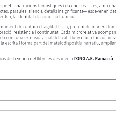
 poètic, narracions fantàstiques i escenes realistes, amb una
s, paraules, silencis, detalls insignificants— esdevenen de
èrdua, la identitat i la condició humana.
 moment de ruptura i fragilitat física, present de manera tra
boració, resistència i continuïtat. Cada microrelat va acompa
uda com una extensió visual del text. Lluny d’una funció me
ula escrita i forma part del mateix dispositiu narratiu, amplian
icis de la venda del llibre es destinen a l'
ONG A.E. Ramassà