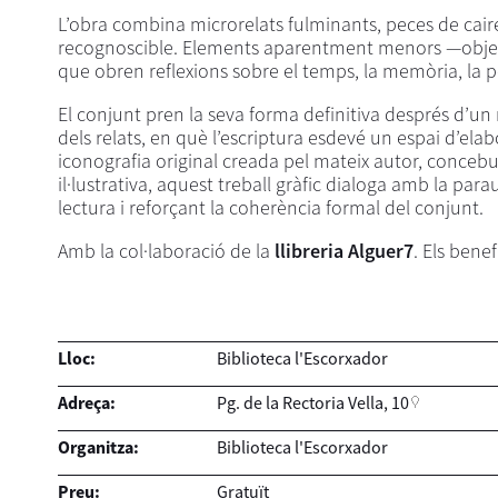
L’obra combina microrelats fulminants, peces de caire
recognoscible. Elements aparentment menors —objecte
que obren reflexions sobre el temps, la memòria, la p
El conjunt pren la seva forma definitiva després d’un
dels relats, en què l’escriptura esdevé un espai d’ela
iconografia original creada pel mateix autor, conceb
il·lustrativa, aquest treball gràfic dialoga amb la para
lectura i reforçant la coherència formal del conjunt.
Amb la col·laboració de la
llibreria Alguer7
. Els benef
Lloc:
Biblioteca l'Escorxador
Adreça:
Pg. de la Rectoria Vella, 10
Organitza:
Biblioteca l'Escorxador
Preu:
Gratuït