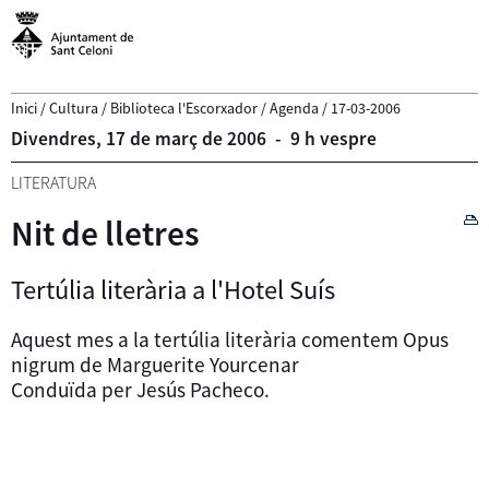
Inici
/
Cultura
/
Biblioteca l'Escorxador
/
Agenda
/
17-03-2006
Divendres,
17
de
març
de
2006
-
9 h vespre
LITERATURA
Nit de lletres
Tertúlia literària a l'Hotel Suís
Aquest mes a la tertúlia literària comentem Opus
nigrum de Marguerite Yourcenar
Conduïda per Jesús Pacheco.