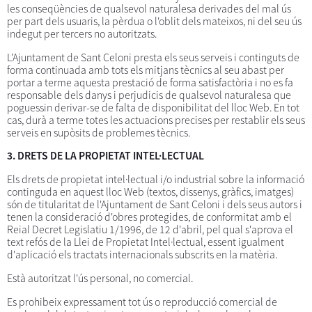
les conseqüències de qualsevol naturalesa derivades del mal ús
per part dels usuaris, la pèrdua o l'oblit dels mateixos, ni del seu ús
indegut per tercers no autoritzats.
L'Ajuntament de Sant Celoni presta els seus serveis i continguts de
forma continuada amb tots els mitjans tècnics al seu abast per
portar a terme aquesta prestació de forma satisfactòria i no es fa
responsable dels danys i perjudicis de qualsevol naturalesa que
poguessin derivar-se de falta de disponibilitat del lloc Web. En tot
cas, durà a terme totes les actuacions precises per restablir els seus
serveis en supòsits de problemes tècnics.
3. DRETS DE LA PROPIETAT INTEL·LECTUAL
Els drets de propietat intel·lectual i/o industrial sobre la informació
continguda en aquest lloc Web (textos, dissenys, gràfics, imatges)
són de titularitat de l'Ajuntament de Sant Celoni i dels seus autors i
tenen la consideració d'obres protegides, de conformitat amb el
Reial Decret Legislatiu 1/1996, de 12 d'abril, pel qual s'aprova el
text refós de la Llei de Propietat Intel·lectual, essent igualment
d'aplicació els tractats internacionals subscrits en la matèria.
Està autoritzat l'ús personal, no comercial.
Es prohibeix expressament tot ús o reproducció comercial de