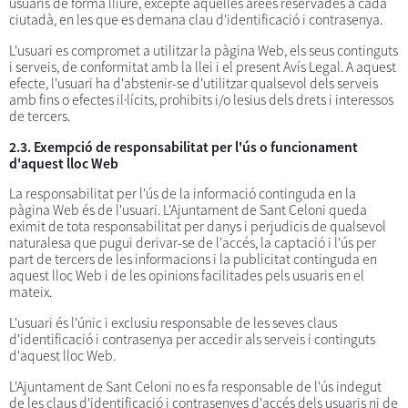
usuaris de forma lliure, excepte aquelles àrees reservades a cada
ciutadà, en les que es demana clau d'identificació i contrasenya.
L'usuari es compromet a utilitzar la pàgina Web, els seus continguts
i serveis, de conformitat amb la llei i el present Avís Legal. A aquest
efecte, l'usuari ha d'abstenir-se d'utilitzar qualsevol dels serveis
amb fins o efectes il·lícits, prohibits i/o lesius dels drets i interessos
de tercers.
2.3. Exempció de responsabilitat per l'ús o funcionament
d'aquest lloc Web
La responsabilitat per l'ús de la informació continguda en la
pàgina Web és de l'usuari. L'Ajuntament de Sant Celoni queda
eximit de tota responsabilitat per danys i perjudicis de qualsevol
naturalesa que pugui derivar-se de l'accés, la captació i l'ús per
part de tercers de les informacions i la publicitat continguda en
aquest lloc Web i de les opinions facilitades pels usuaris en el
mateix.
L'usuari és l'únic i exclusiu responsable de les seves claus
d'identificació i contrasenya per accedir als serveis i continguts
d'aquest lloc Web.
L'Ajuntament de Sant Celoni no es fa responsable de l'ús indegut
de les claus d'identificació i contrasenyes d'accés dels usuaris ni de