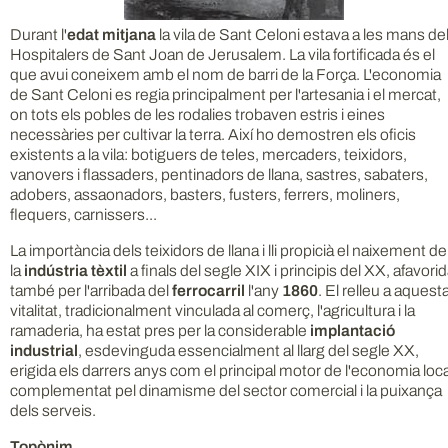
Durant l'
edat mitjana
la vila de Sant Celoni estava a les mans de
Hospitalers de Sant Joan de Jerusalem. La vila fortificada és el
que avui coneixem amb el nom de barri de la Força. L'economia
de Sant Celoni es regia principalment per l'artesania i el mercat,
on tots els pobles de les rodalies trobaven estris i eines
necessàries per cultivar la terra. Així ho demostren els oficis
existents a la vila: botiguers de teles, mercaders, teixidors,
vanovers i flassaders, pentinadors de llana, sastres, sabaters,
adobers, assaonadors, basters, fusters, ferrers, moliners,
flequers, carnissers...
La importància dels teixidors de llana i lli propicià el naixement de
la
indústria tèxtil
a finals del segle XIX i principis del XX, afavori
també per l'arribada del
ferrocarril
l'any
1860
. El relleu a aquest
vitalitat, tradicionalment vinculada al comerç, l'agricultura i la
ramaderia, ha estat pres per la considerable
implantació
industrial
, esdevinguda essencialment al llarg del segle XX,
erigida els darrers anys com el principal motor de l'economia loca
complementat pel dinamisme del sector comercial i la puixança
dels serveis.
Topònim