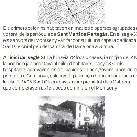
Els primers celonins habitaven en masies disperses agrupades 
voltant de la parròquia de
Sant Martí de Pertegàs
. En el segle X
els senyors del Montseny van fer construir una capella dedicada
Sant Celoni al peu del camí ral de Barcelona a Girona.
A l'inici del segle XIII
ja hi havia 72 focs o cases, i a mitjan del XI
la població ja s'acostava al miler d'habitants. L'any 1370 els
hospitalers aprovaven les ordinacions de bon govern, unes de l
primeres a Catalunya, palesant la puixança i bona organització d
la vila. El 1405 Sant Celoni passà a ser propietat dels Cabrera,
que completaven així els seus dominis en el Montseny.