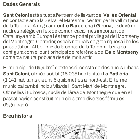
Dades Generals
Sant Celoni
està situat a l'extrem de llevant del
Vallès Oriental
,
en contacte amb la Selva i el Maresme, centrat per la vall mitjana
de la Tordera. A mig camí
entre Barcelona i Girona
, esdevé un
nucli estratègic en l'eix de comunicació més important de
Catalunya amb Europa i és també portal privilegiat del Montseny
del Montnegre-Corredor, espais naturals de gran riquesa i belles
paisatgística. Al bell mig de la conca de la Tordera, la vila es
configura com el punt principal de referència del
Baix Montseny
comarca natural poblada des de molt antic.
El municipi, de 64,4 km² d'extensió, consta de dos nuclis urbans
Sant Celoni
, el més poblat (15.935 habitants) i
La Batllòria
(1.141 habitants), a uns 5 quilòmetres al nord-est. El terme
municipal també inclou Vilardell, Sant Martí de Montnegre,
Olzinelles i Fuirosos, nuclis de l'àrea del Montnegre que en el
passat havien constituït municipis amb diverses fórmules
d'agrupació.
Breu història