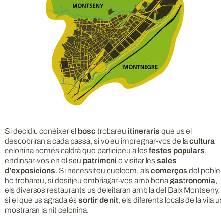
Si decidiu conèixer el
bosc
trobareu
itineraris
que us el
descobriran a cada passa, si voleu impregnar-vos de la
cultura
celonina només caldrà que participeu a les
festes populars
,
endinsar-vos en el seu
patrimoni
o visitar les
sales
d'exposicions
. Si necessiteu quelcom, als
comerços
del poble
ho trobareu, si desitjeu embriagar-vos amb bona
gastronomia
,
els diversos restaurants us deleitaran amb la del Baix Montseny. 
si el que us agrada és
sortir de nit
, els diferents locals de la vila u
mostraran la nit celonina.