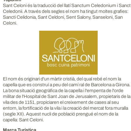
Sant Celoni és la traducció del llatí Sanctum Celedonium i Sanct
Celedonii. A través dels segles el nom ha tingut moltes grafies:
Sancti Celidonia, Sant Celdoni, Sent Salony, Sanseloni, San
Celoni.
El nom és originari d'un màrtir cristià, del qual rebé el nom la
capella que es construí a peu del camí ral de Barcelona a Girona.
La bona situació geogràfica de la capella i l'empenta de l'orde
militar de l'Hospital de Sant Joan de Jerusalem, propietaris de la
vila des de 1151, propiciaren el creixement de cases al seu
entorn, la fortificació de la vila i la creació del mercat fora muralla
(segle XII). Aquest nucli de població prengué el nom de la
capella: Sant Celoni.
Marca Turística