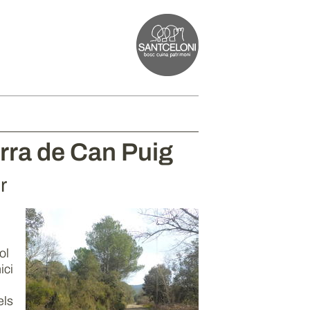
rra de Can Puig
r
ol
ici
l
els