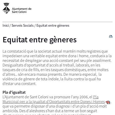
Inici
/
Serveis Socials
/
Equitat entre gèneres
Equitat entre gèneres
La constatació que la societat actual mantén molts registres que
impedeixen una veritable equitat entre dona i home, condueix a la
necessitat de desplegar una acció constant pel seu ple assoliment.
Desigualtats d'oportunitat d'accés al treball, laborals, en les
tasques de cria de fills, en les tasques domèstiques, entre moltes
d'altres... són encara massa presents. De manera especial, la
violència de gènere de tota índole, la lluita contra la qual ha
d'estar una constant.
Pla d'igualtat
L'Ajuntament de Sant Celoni va promoure l'any 2006, el
Pla
Municipal per a la Igualtat d'Oportunitats entre Dones i Homes
,
que va permetre disposar d'una diagnosi i d'un pla d'acció molt
ambiciós. Des d'aleshores s'han dut a terme un bon seguit