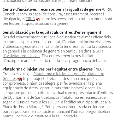
d'actuacions, que no obstant, cal seguir materialitzant.
Centre d'iniciatives i recursos per a la igualtat de gènere
(CIRIG)
Concebut com un espai de consulta, assessorament, recerca i
divulgació, el
CIRIG
, obre les seves portes a tothom interessant
per les temàtiques associades a gènere.
Sensibilització per la equitat als centres d'ensenyament
Des del convenciment que l'acció educativa és el més eficaç dels
instruments per a tendir a l'equitat, l'Ajuntament inclou els tallers
Violència, agressivitat i el valor de la tendresa (contra la violència
en general i la violència de gènere en particular) dins la
Guia
d'activitats educatives
. Els centres tenen la possibilitat
d'incorporar aquesta oferta dins la seva programació del curs.
Plataforma d'iniciatives per l'equitat entre gèneres
(PIEG)
Creada el 2013, la
Plataforma d'Iniciatives per l'Equitat entre
Gèneres
té per objecte treballar des d'una perspectiva
compromesa, dinàmica i alegre, per fer avenços en la plena
equiparació de drets i oportunitats entre homes i dones. La
composen persones a títol individual o en representació d'entitats i
de l'Ajuntament de Sant Celoni. La Plataforma es reuneix cada
segon dilluns de mes, a les 19.30 h, a l'edifici municipal situat a la
Plaça de Josep Alfaras, 6. Tota persona interessada en formar-ne
part es pot posar en contacte mitjançant l'adreça
piegsantceloni
@gmail.com
o dirigint-se a la seu indicada.