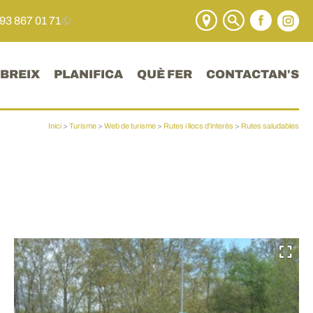
 93 867 01 71
BREIX
PLANIFICA
QUÈ FER
CONTACTAN'S
Inici
>
Turisme
>
Web de turisme
>
Rutes i llocs d'interès
>
Rutes saludables