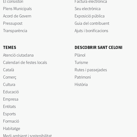
El consistori
Factura electrònica
Plens Municipals
Seu electrònica
Acord de Govern
Exposició pública
Pressupost
Guia del contribuent
Transparència
Ajuts i bonificacions
TEMES
DESCOBRIR SANT CELONI
Atenció ciutadana
Plànol
Calendari de festes locals
Turisme
Català
Rutes i passejades
Comerç
Patrimoni
Cultura
Història
Educació
Empresa
Entitats
Esports
Formació
Habitatge
Medi ambient i sostenibilitat