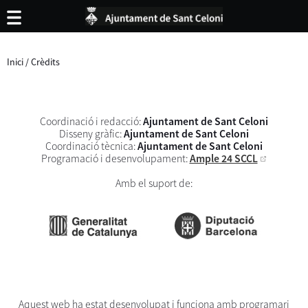
Inici
/
Crèdits
Coordinació i redacció:
Ajuntament de Sant Celoni
Disseny gràfic:
Ajuntament de Sant Celoni
Coordinació tècnica:
Ajuntament de Sant Celoni
Programació i desenvolupament:
Ample 24 SCCL
Amb el suport de:
Aquest web ha estat desenvolupat i funciona amb programari