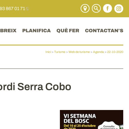
 93 867 01 71
BREIX
PLANIFICA
QUÈ FER
CONTACTAN'S
Inici
>
Turisme
>
Web de turisme
>
Agenda
>
22-10-2020
ordi Serra Cobo