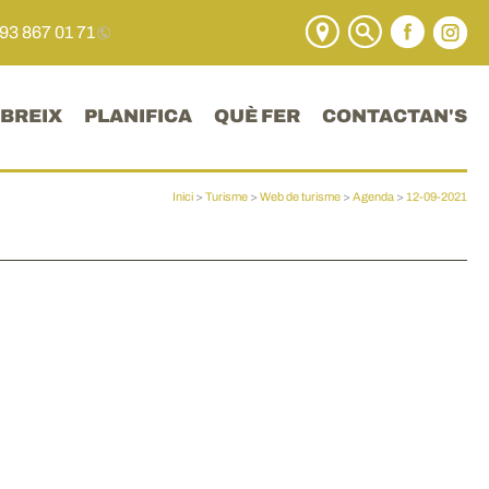
 93 867 01 71
BREIX
PLANIFICA
QUÈ FER
CONTACTAN'S
Inici
>
Turisme
>
Web de turisme
>
Agenda
>
12-09-2021