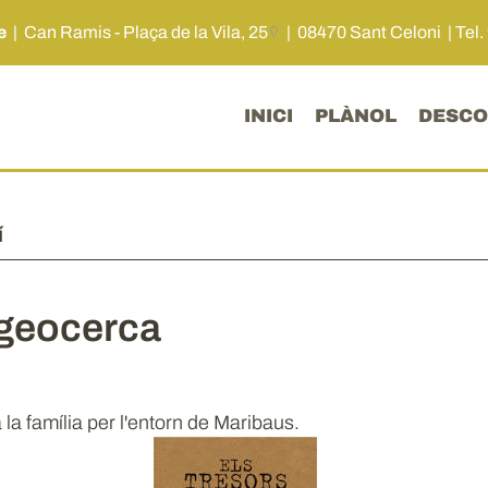
me
|
Can Ramis - Plaça de la Vila, 25
| 08470 Sant Celoni |
Tel.
INICI
PLÀNOL
DESCO
í
 geocerca
la família per l'entorn de Maribaus.