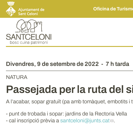
Oficina de Turis
Divendres,
9
de
setembre
de
2022
-
7 h tarda
NATURA
Passejada per la ruta del s
A l’acabar, sopar gratuït (pa amb tomàquet, embotits i t
- punt de trobada i sopar: jardins de la Rectoria Vella
- cal inscripció prèvia a
santceloni
@junts.cat
.