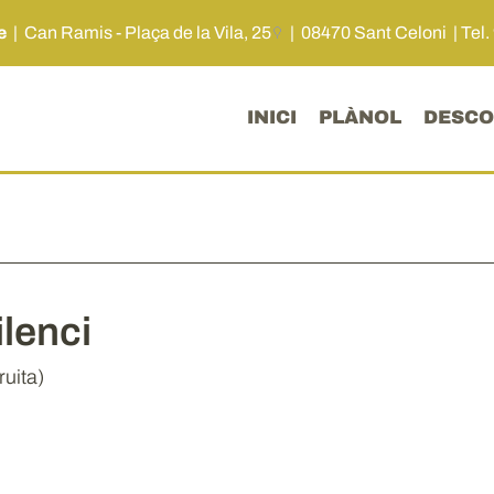
me
|
Can Ramis - Plaça de la Vila, 25
| 08470 Sant Celoni |
Tel.
INICI
PLÀNOL
DESCO
ilenci
ruita)