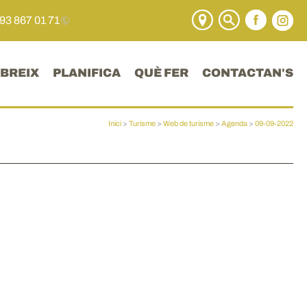
 93 867 01 71
BREIX
PLANIFICA
QUÈ FER
CONTACTAN'S
Inici
>
Turisme
>
Web de turisme
>
Agenda
>
09-09-2022