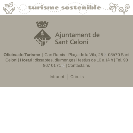
Oficina de Turisme
|
Can Ramis - Plaça de la Vila, 25
08470 Sant
Celoni |
Horari:
dissabtes, diumenges i festius de 10 a 14 h |
Tel. 93
867 01 71
|
Contacta'ns
Intranet
Crèdits