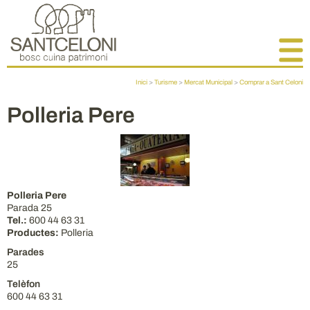
Inici
>
Turisme
>
Mercat Municipal
>
Comprar a Sant Celoni
Polleria Pere
Polleria Pere
Parada 25
Tel.:
600 44 63 31
Productes:
Polleria
Parades
25
Telèfon
600 44 63 31