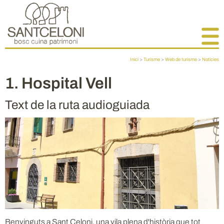
Inici
>
Turisme
>
Web de turisme
>
Notícies
1. Hospital Vell
Text de la ruta audioguiada
Benvinguts a Sant Celoni, una vila plena d'història que tot