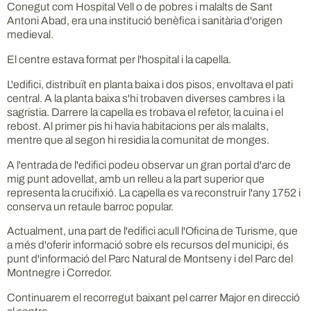
Conegut com Hospital Vell o de pobres i malalts de Sant
Antoni Abad, era una institució benèfica i sanitària d'origen
medieval.
El centre estava format per l'hospital i la capella.
L'edifici, distribuït en planta baixa i dos pisos, envoltava el pati
central. A la planta baixa s'hi trobaven diverses cambres i la
sagristia. Darrere la capella es trobava el refetor, la cuina i el
rebost. Al primer pis hi havia habitacions per als malalts,
mentre que al segon hi residia la comunitat de monges.
A l'entrada de l'edifici podeu observar un gran portal d'arc de
mig punt adovellat, amb un relleu a la part superior que
representa la crucifixió. La capella es va reconstruir l'any 1752 i
conserva un retaule barroc popular.
Actualment, una part de l'edifici acull l'Oficina de Turisme, que
a més d'oferir informació sobre els recursos del municipi, és
punt d'informació del Parc Natural de Montseny i del Parc del
Montnegre i Corredor.
Continuarem el recorregut baixant pel carrer Major en direcció