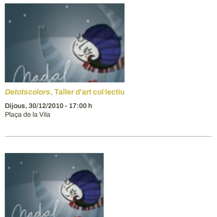
Detotscolors
, Taller d'art col·lectiu
Dijous,
30/12/2010
- 17:00 h
Plaça de la Vila