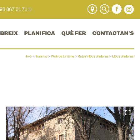
 93 867 01 71
BREIX
PLANIFICA
QUÈ FER
CONTACTAN'S
Inici
>
Turisme
>
Web de turisme
>
Rutes i llocs d'interès
>
Llocs d'interès