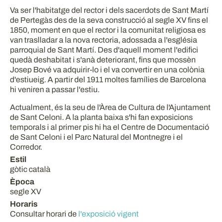
Va ser l'habitatge del rector i dels sacerdots de Sant Martí
de Pertegàs des de la seva construcció al segle XV fins el
1850, moment en que el rector i la comunitat religiosa es
van traslladar a la nova rectoria, adossada a l'església
parroquial de Sant Martí. Des d'aquell moment l'edifici
quedà deshabitat i s'anà deteriorant, fins que mossèn
Josep Bové va adquirir-lo i el va convertir en una colònia
d'estiueig. A partir del 1911 moltes famílies de Barcelona
hi veniren a passar l'estiu.
Actualment, és la seu de l'Àrea de Cultura de l'Ajuntament
de Sant Celoni. A la planta baixa s'hi fan exposicions
temporals i al primer pis hi ha el Centre de Documentació
de Sant Celoni i el Parc Natural del Montnegre i el
Corredor.
Estil
gòtic català
Època
segle XV
Horaris
Consultar horari de
l'exposició vigent