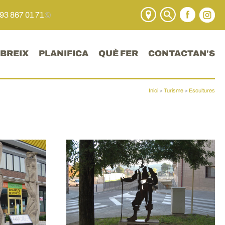
 93 867 01 71
BREIX
PLANIFICA
QUÈ FER
CONTACTAN'S
Inici
>
Turisme
>
Escultures