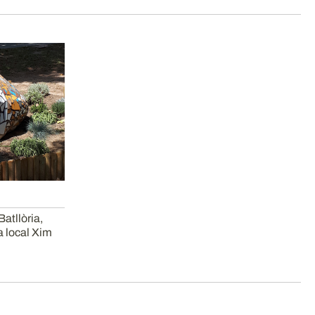
Batllòria,
ta local Xim