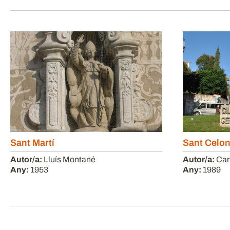
Sant Martí
Sant Celon
Autor/a:
Lluís Montané
Autor/a:
Car
Any:
1953
Any:
1989