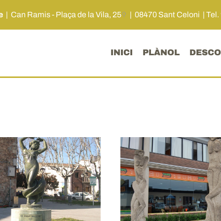
me
|
Can Ramis - Plaça de la Vila, 25
| 08470 Sant Celoni |
Tel.
INICI
PLÀNOL
DESCO