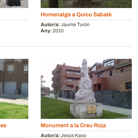
Homenatge a Quico Sabaté
Autor/a:
Jaume Turón
Any:
2010
nes
Monument a la Creu Roja
Autor/a:
Jesús Kaso