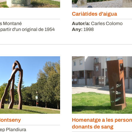
Cariàtides d'aigua
ís Montané
Autor/a:
Carles Colomo
 partir d'un original de 1954
Any:
1998
Montseny
Homenatge a les perso
donants de sang
ep Plandiura