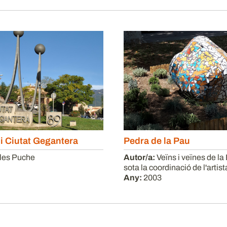
i Ciutat Gegantera
Pedra de la Pau
les Puche
Autor/a:
Veïns i veïnes de la 
sota la coordinació de l'artis
Any:
2003