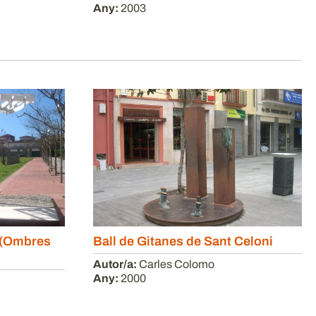
Any:
2003
 (Ombres
Ball de Gitanes de Sant Celoni
Autor/a:
Carles Colomo
Any:
2000