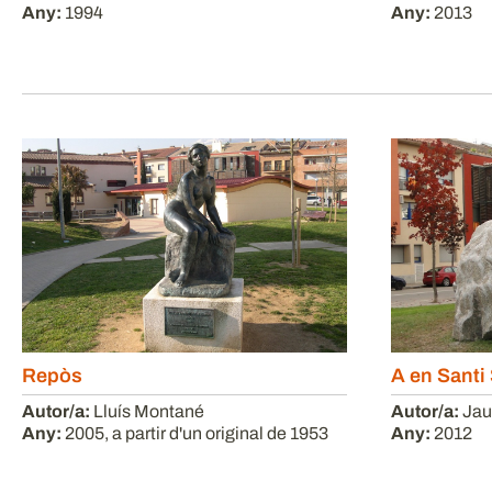
Any:
1994
Any:
2013
Repòs
A en Santi
Autor/a:
Lluís Montané
Autor/a:
Jau
Any:
2005, a partir d'un original de 1953
Any:
2012