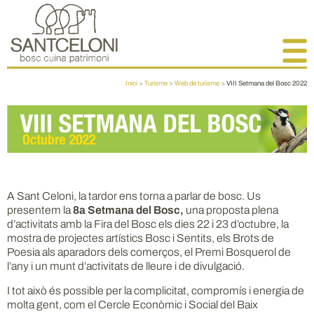
Inici
>
Turisme
>
Web de turisme
>
VIII Setmana del Bosc 2022
A Sant Celoni, la tardor ens torna a parlar de bosc. Us
presentem la
8a Setmana del Bosc,
una proposta plena
d’activitats amb la Fira del Bosc els dies 22 i 23 d’octubre, la
mostra de projectes artístics Bosc i Sentits, els Brots de
Poesia als aparadors dels comerços, el Premi Bosquerol de
l’any i un munt d’activitats de lleure i de divulgació.
I tot això és possible per la complicitat, compromís i energia de
molta gent, com el Cercle Econòmic i Social del Baix