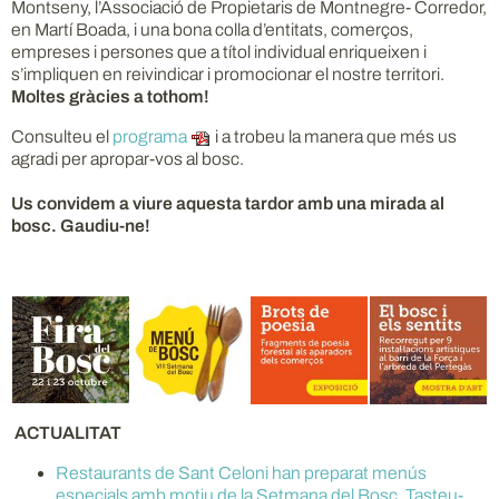
Montseny, l’Associació de Propietaris de Montnegre- Corredor,
en Martí Boada, i una bona colla d’entitats, comerços,
empreses i persones que a títol individual enriqueixen i
s’impliquen en reivindicar i promocionar el nostre territori.
Moltes gràcies a tothom!
Consulteu el
programa
i a trobeu la manera que més us
agradi per apropar-vos al bosc.
Us convidem a viure aquesta tardor amb una mirada al
bosc. Gaudiu-ne!
ACTUALITAT
Restaurants de Sant Celoni han preparat menús
especials amb motiu de la Setmana del Bosc. Tasteu-