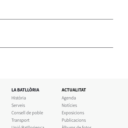
LA BATLLÒRIA
ACTUALITAT
Història
Agenda
Serveis
Notícies
Consell de poble
Exposicions
Transport
Publicacions
Unió Batllorienca
Àlbums de fotos