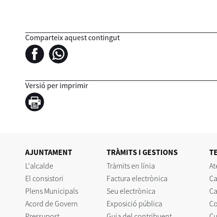
Comparteix aquest contingut
Versió per imprimir
AJUNTAMENT
TRÀMITS I GESTIONS
T
L'alcalde
Tràmits en línia
At
El consistori
Factura electrònica
Ca
Plens Municipals
Seu electrònica
Ca
Acord de Govern
Exposició pública
C
Pressupost
Guia del contribuent
Cu