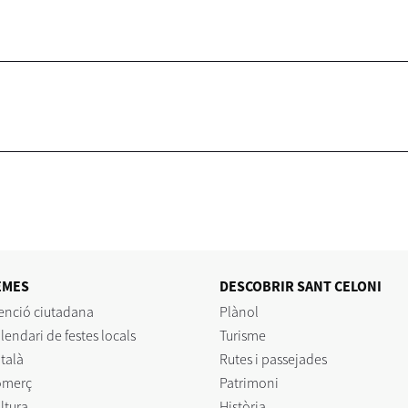
EMES
DESCOBRIR SANT CELONI
enció ciutadana
Plànol
lendari de festes locals
Turisme
talà
Rutes i passejades
omerç
Patrimoni
ltura
Història