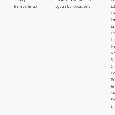
Transparència
Ajuts i bonificacions
Ed
E
En
Es
Fo
Ha
Me
Me
Mo
Oc
Po
Pr
Re
Sa
Se
Ur