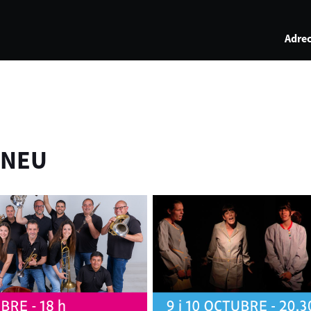
Adrec
ENEU