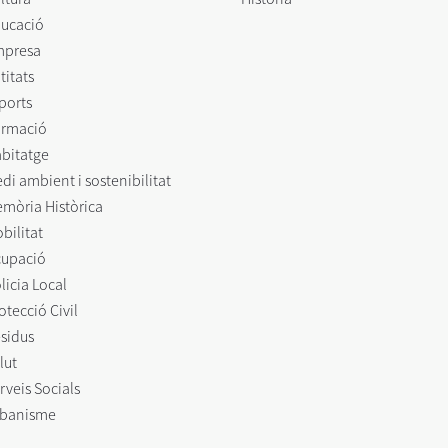
ucació
mpresa
titats
ports
rmació
bitatge
di ambient i sostenibilitat
mòria Històrica
bilitat
upació
licia Local
otecció Civil
sidus
lut
rveis Socials
banisme