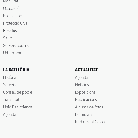
Mobilitat
Ocupació
Policia Local
Protecció Civil
Residus
Salut
Serveis Socials
Urbanisme
LA BATLLÒRIA
ACTUALITAT
Història
Agenda
Serveis
Notícies
Consell de poble
Exposicions
Transport
Publicacions
Unió Batllorienca
Àlbums de fotos
Agenda
Formularis
Ràdio Sant Celoni