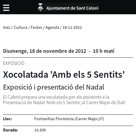
Inici
/
Cultura
/
Festes
/
Agenda
/
18-11-2012
Diumenge,
18
de
novembre
de
2012
-
10 h matí
EXPOSICIÓ
Xocolatada 'Amb els 5 Sentits'
Exposició i presentació del Nadal
El Cafetó prepara una xocolatada per als assistents a la
Presentació de Nadal 'Amb els 5 Sentits', al Carrer Major de Dalt
Lloc:
Fontanillas Floristeria (Carrer Major,37)
Durada:
10.30h