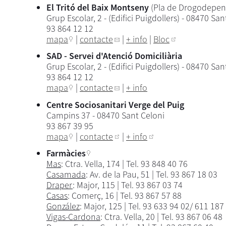
El Tritó del Baix Montseny
(Pla de Drogodepend
Grup Escolar, 2 - (Edifici Puigdollers) - 08470 San
93 864 12 12
mapa
|
contacte
|
+ info
|
Bloc
SAD - Servei d'Atenció Domiciliària
Grup Escolar, 2 - (Edifici Puigdollers) - 08470 San
93 864 12 12
mapa
|
contacte
|
+ info
Centre Sociosanitari Verge del Puig
Campins 37 - 08470 Sant Celoni
93 867 39 95
mapa
|
contacte
|
+ info
Farmàcies
Mas
: Ctra. Vella, 174 | Tel. 93 848 40 76
Casamada
: Av. de la Pau, 51 | Tel. 93 867 18 03
Draper
: Major, 115 | Tel. 93 867 03 74
Casas
: Comerç, 16 | Tel. 93 867 57 88
González
: Major, 125 | Tel. 93 633 94 02/ 611 187
Vigas-Cardona
: Ctra. Vella, 20 | Tel. 93 867 06 48