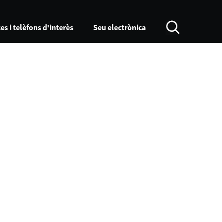
es i telèfons d'interès
Seu electrònica