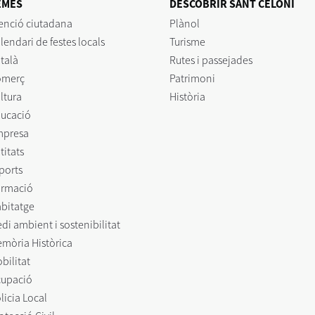
EMES
DESCOBRIR SANT CELONI
enció ciutadana
Plànol
lendari de festes locals
Turisme
talà
Rutes i passejades
omerç
Patrimoni
ltura
Història
ucació
mpresa
titats
ports
rmació
bitatge
di ambient i sostenibilitat
mòria Històrica
bilitat
upació
licia Local