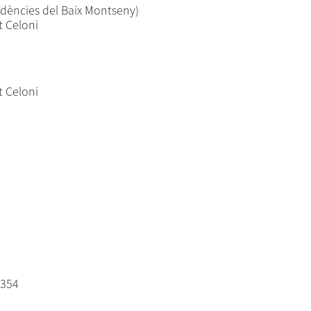
ències del Baix Montseny)
t Celoni
t Celoni
 354