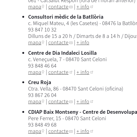
061 - CatSalut Respon (fora de l'horari anterior)
mapa
|
contacte
|
+ info
Consultori mèdic de la Batllòria
c. Miquel Mateu, 4 (les Casetes) - 08476 la Batllò
93 847 10 32
Dilluns de 15 a 20 h / Dimarts de 8 a 14 h / Dijou
mapa
|
contacte
|
+ info
Centre de Dia Indaleci Losilla
c. Veneçuela, 7 - 08470 Sant Celoni
93 848 46 64
mapa
|
contacte
|
+ info
Creu Roja
Ctra. Vella, 86 - 08470 Sant Celoni (oficina)
93 867 26 04
mapa
|
contacte
|
+ info
CDIAP Baix Montseny -
Centre de Desenvolupa
Pere Ferrer, 15 - 08470 Sant Celoni
93 848 49 68
mapa
|
contacte
|
+ info