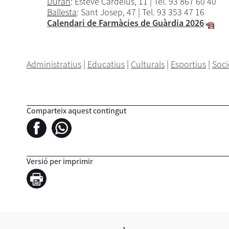
Duran
: Esteve Cardelús, 11 | Tel. 93 867 60 40
Ballesta
: Sant Josep, 47 | Tel. 93 353 47 16
Calendari de Farmàcies de Guàrdia 2026
Administratius
|
Educatius
|
Culturals
|
Esportius
|
Soci
Comparteix aquest contingut
Versió per imprimir