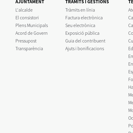
AJUNTAMENT
TRÀMITS I GESTIONS
T
L'alcalde
Tràmits en línia
At
El consistori
Factura electrònica
Ca
Plens Municipals
Seu electrònica
Ca
Acord de Govern
Exposició pública
C
Pressupost
Guia del contribuent
Cu
Transparència
Ajuts i bonificacions
Ed
E
En
Es
Fo
Ha
Me
Me
Mo
Oc
Po