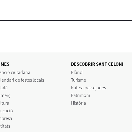
EMES
DESCOBRIR SANT CELONI
enció ciutadana
Plànol
lendari de festes locals
Turisme
talà
Rutes i passejades
omerç
Patrimoni
ltura
Història
ucació
mpresa
titats