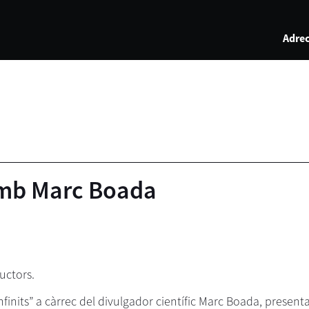
Adrec
amb Marc Boada
uctors.
nfinits” a càrrec del divulgador científic Marc Boada, presen