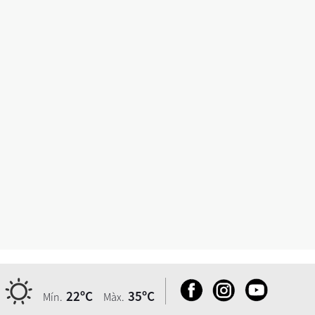
22ºC
35ºC
Mín.
Màx.