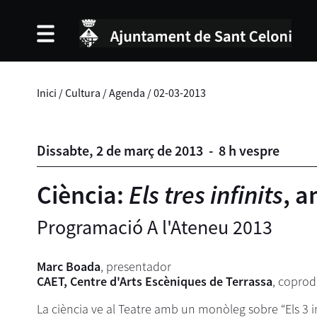
Inici
/
Cultura
/
Agenda
/
02-03-2013
Dissabte,
2
de
març
de
2013
-
8 h vespre
Ciència:
Els tres infinits
, 
Programació A l'Ateneu 2013
Marc Boada
, presentador
CAET, Centre d'Arts Escèniques de Terrassa
, coprod
La ciència ve al Teatre amb un monòleg sobre “Els 3 i