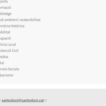
ports
rmació
bitatge
di ambient i sostenibilitat
mòria Històrica
bilitat
upació
licia Local
otecció Civil
sidus
lut
rveis Socials
banisme
 ·
santceloni
@santceloni.cat