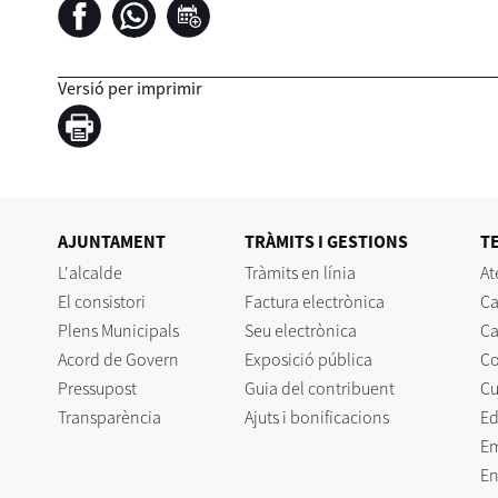
Versió per imprimir
AJUNTAMENT
TRÀMITS I GESTIONS
T
L'alcalde
Tràmits en línia
At
El consistori
Factura electrònica
Ca
Plens Municipals
Seu electrònica
Ca
Acord de Govern
Exposició pública
C
Pressupost
Guia del contribuent
Cu
Transparència
Ajuts i bonificacions
Ed
E
En