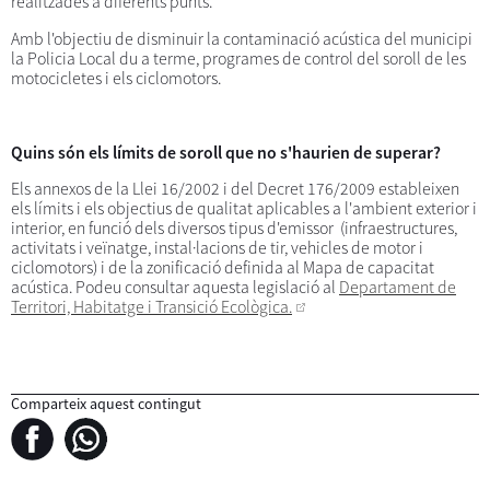
realitzades a diferents punts.
Amb l'objectiu de disminuir la contaminació acústica del municipi
la Policia Local du a terme, programes de control del soroll de les
motocicletes i els ciclomotors.
Quins són els límits de soroll que no s'haurien de superar?
Els annexos de la Llei 16/2002 i del Decret 176/2009 estableixen
els límits i els objectius de qualitat aplicables a l'ambient exterior i
interior, en funció dels diversos tipus d'emissor (infraestructures,
activitats i veïnatge, instal·lacions de tir, vehicles de motor i
ciclomotors) i de la zonificació definida al Mapa de capacitat
acústica. Podeu consultar aquesta legislació al
Departament de
Territori, Habitatge i Transició Ecològica.
Comparteix aquest contingut