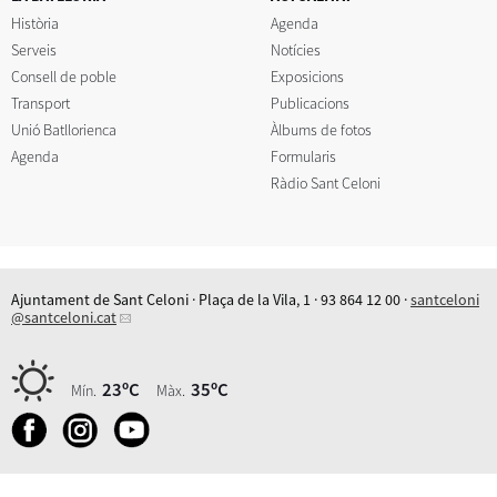
Història
Agenda
Serveis
Notícies
Consell de poble
Exposicions
Transport
Publicacions
Unió Batllorienca
Àlbums de fotos
Agenda
Formularis
Ràdio Sant Celoni
Ajuntament de Sant Celoni · Plaça de la Vila, 1 · 93 864 12 00 ·
santceloni
@santceloni.cat
23ºC
35ºC
Mín.
Màx.