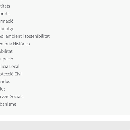
titats
ports
rmació
bitatge
di ambient i sostenibilitat
mòria Històrica
bilitat
upació
licia Local
otecció Civil
sidus
lut
rveis Socials
banisme