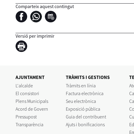
Comparteix aquest contingut
Versió per imprimir
AJUNTAMENT
TRÀMITS I GESTIONS
T
L'alcalde
Tràmits en línia
At
El consistori
Factura electrònica
Ca
Plens Municipals
Seu electrònica
Ca
Acord de Govern
Exposició pública
C
Pressupost
Guia del contribuent
Cu
Transparència
Ajuts i bonificacions
Ed
E