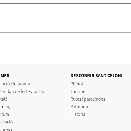
EMES
DESCOBRIR SANT CELONI
enció ciutadana
Plànol
lendari de festes locals
Turisme
talà
Rutes i passejades
omerç
Patrimoni
ltura
Història
ucació
mpresa