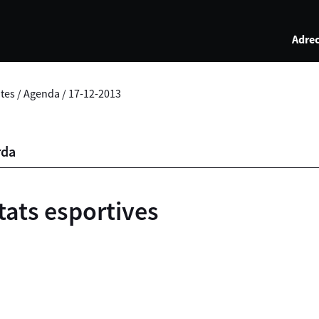
Adrec
otes
/
Agenda
/
17-12-2013
rda
tats esportives