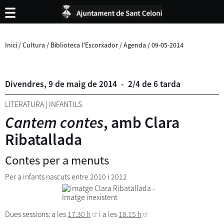
Inici
/
Cultura
/
Biblioteca l'Escorxador
/
Agenda
/
09-05-2014
Divendres,
9
de
maig
de
2014
-
2/4 de 6 tarda
LITERATURA
|
INFANTILS
Cantem contes
, amb Clara
Ribatallada
Contes per a menuts
Per a infants nascuts entre 2010 i 2012
Dues sessions: a les
17.30 h
i a les
18.15 h