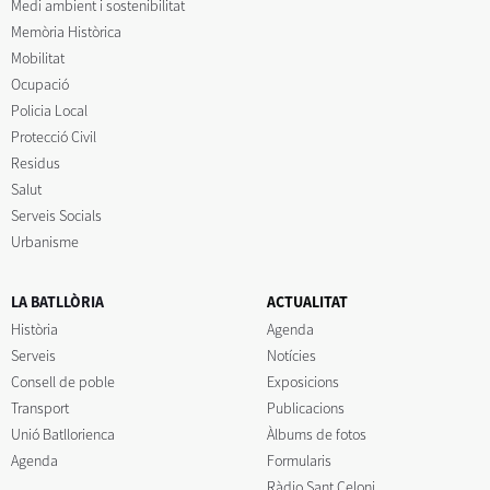
Medi ambient i sostenibilitat
Memòria Històrica
Mobilitat
Ocupació
Policia Local
Protecció Civil
Residus
Salut
Serveis Socials
Urbanisme
LA BATLLÒRIA
ACTUALITAT
Història
Agenda
Serveis
Notícies
Consell de poble
Exposicions
Transport
Publicacions
Unió Batllorienca
Àlbums de fotos
Agenda
Formularis
Ràdio Sant Celoni