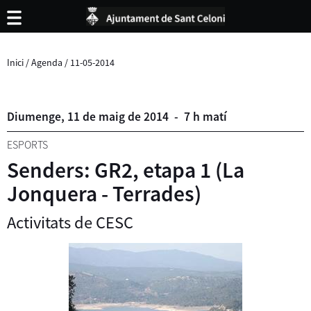
Inici
/
Agenda
/
11-05-2014
Diumenge,
11
de
maig
de
2014
-
7 h matí
ESPORTS
Senders: GR2, etapa 1 (La
Jonquera - Terrades)
Activitats de CESC