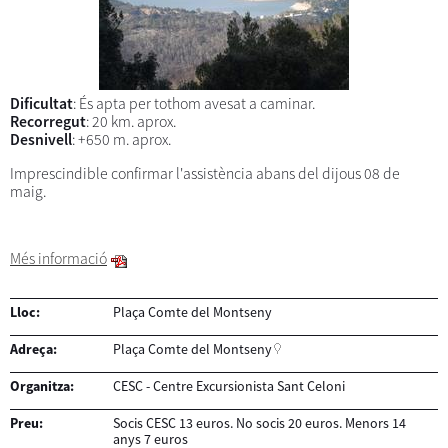
Dificultat
: És apta per tothom avesat a caminar.
Recorregut
: 20 km. aprox.
Desnivell
: +650 m. aprox.
Imprescindible confirmar l'assistència abans del dijous 08 de
maig.
Més informació
Lloc:
Plaça Comte del Montseny
Adreça:
Plaça Comte del Montseny
Organitza:
CESC - Centre Excursionista Sant Celoni
Preu:
Socis CESC 13 euros. No socis 20 euros. Menors 14
anys 7 euros