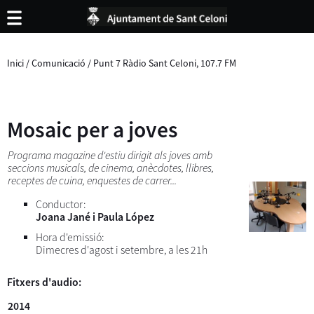
Inici
/
Comunicació
/
Punt 7 Ràdio Sant Celoni, 107.7 FM
Mosaic per a joves
Programa magazine d'estiu dirigit als joves amb
seccions musicals, de cinema, anècdotes, llibres,
receptes de cuina, enquestes de carrer...
Conductor:
Joana Jané i Paula López
Hora d'emissió:
Dimecres d'agost i setembre, a les 21h
Fitxers d'audio:
2014