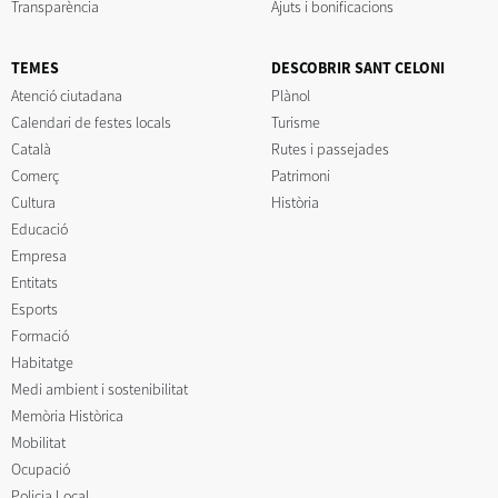
Transparència
Ajuts i bonificacions
TEMES
DESCOBRIR SANT CELONI
Atenció ciutadana
Plànol
Calendari de festes locals
Turisme
Català
Rutes i passejades
Comerç
Patrimoni
Cultura
Història
Educació
Empresa
Entitats
Esports
Formació
Habitatge
Medi ambient i sostenibilitat
Memòria Històrica
Mobilitat
Ocupació
Policia Local