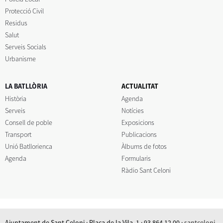
Protecció Civil
Residus
Salut
Serveis Socials
Urbanisme
LA BATLLÒRIA
ACTUALITAT
Història
Agenda
Serveis
Notícies
Consell de poble
Exposicions
Transport
Publicacions
Unió Batllorienca
Àlbums de fotos
Agenda
Formularis
Ràdio Sant Celoni
Ajuntament de Sant Celoni · Plaça de la Vila, 1 · 93 864 12 00 ·
santceloni