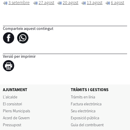
3 setembre
27 agost
20 agost
13 agost
6 agost
Comparteix aquest contingut
Versió per imprimir
AJUNTAMENT
TRÀMITS I GESTIONS
L'alcalde
Tràmits en línia
El consistori
Factura electrònica
Plens Municipals
Seu electrònica
Acord de Govern
Exposició pública
Pressupost
Guia del contribuent