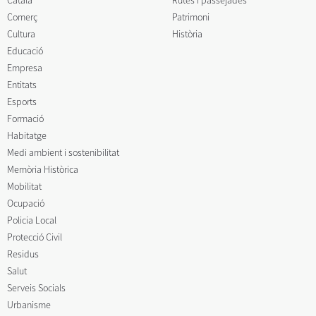
Català
Rutes i passejades
Comerç
Patrimoni
Cultura
Història
Educació
Empresa
Entitats
Esports
Formació
Habitatge
Medi ambient i sostenibilitat
Memòria Històrica
Mobilitat
Ocupació
Policia Local
Protecció Civil
Residus
Salut
Serveis Socials
Urbanisme