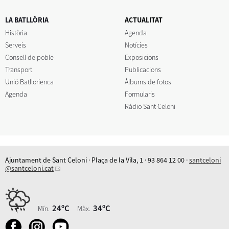
LA BATLLÒRIA
ACTUALITAT
Història
Agenda
Serveis
Notícies
Consell de poble
Exposicions
Transport
Publicacions
Unió Batllorienca
Àlbums de fotos
Agenda
Formularis
Ràdio Sant Celoni
Ajuntament de Sant Celoni · Plaça de la Vila, 1 · 93 864 12 00 ·
santceloni
@santceloni.cat
24ºC
34ºC
Mín.
Màx.