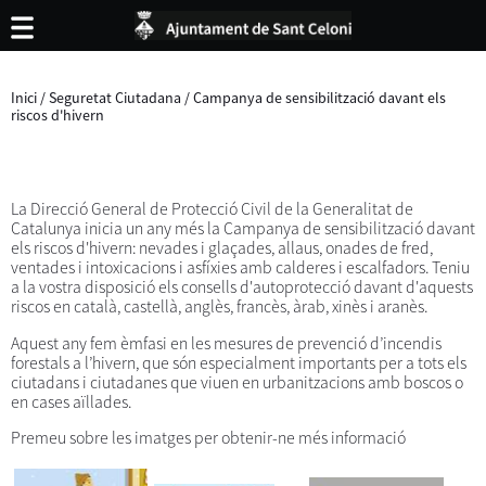
Inici
/
Seguretat Ciutadana
/
Campanya de sensibilització davant els
riscos d'hivern
La Direcció General de Protecció Civil de la Generalitat de
Catalunya inicia un any més la Campanya de sensibilització davant
els riscos d'hivern: nevades i glaçades, allaus, onades de fred,
ventades i intoxicacions i asfíxies amb calderes i escalfadors. Teniu
a la vostra disposició els consells d'autoprotecció davant d'aquests
riscos en català, castellà, anglès, francès, àrab, xinès i aranès.
Aquest any fem èmfasi en les mesures de prevenció d’incendis
forestals a l’hivern, que són especialment importants per a tots els
ciutadans i ciutadanes que viuen en urbanitzacions amb boscos o
en cases aïllades.
Premeu sobre les imatges per obtenir-ne més informació