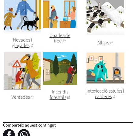
Onades de
Nevades i
fred
Allaus
glaçades
Intoxicació estufes i
Incendis
calderes
Ventades
forestals
Comparteix aquest contingut