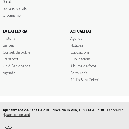
Salut
Serveis Socials
Urbanisme
LA BATLLÒRIA
ACTUALITAT
Història
Agenda
Serveis
Notícies
Consell de poble
Exposicions
Transport
Publicacions
Unió Batllorienca
Àlbums de fotos
Agenda
Formularis
Ràdio Sant Celoni
Ajuntament de Sant Celoni · Plaça de la Vila, 1 · 93 864 12 00 ·
santceloni
@santceloni.cat