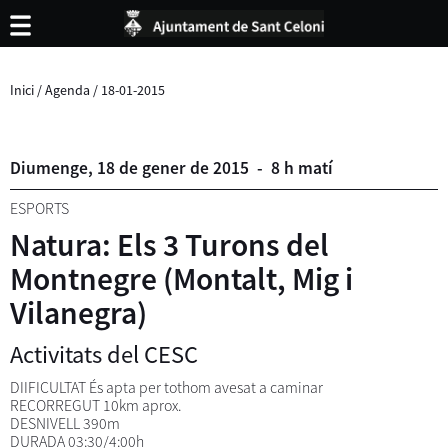
Inici
/
Agenda
/
18-01-2015
Diumenge,
18
de
gener
de
2015
-
8 h matí
ESPORTS
Natura: Els 3 Turons del
Montnegre (Montalt, Mig i
Vilanegra)
Activitats del CESC
DIIFICULTAT És apta per tothom avesat a caminar
RECORREGUT 10km aprox.
DESNIVELL 390m
DURADA 03:30/4:00h