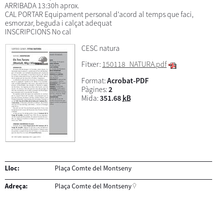
ARRIBADA 13:30h aprox.
CAL PORTAR Equipament personal d'acord al temps que faci,
esmorzar, beguda i calçat adequat
INSCRIPCIONS No cal
CESC natura
Fitxer:
150118_NATURA.pdf
Format:
Acrobat-PDF
Pàgines:
2
Mida:
351.68
kB
Lloc:
Plaça Comte del Montseny
Adreça:
Plaça Comte del Montseny