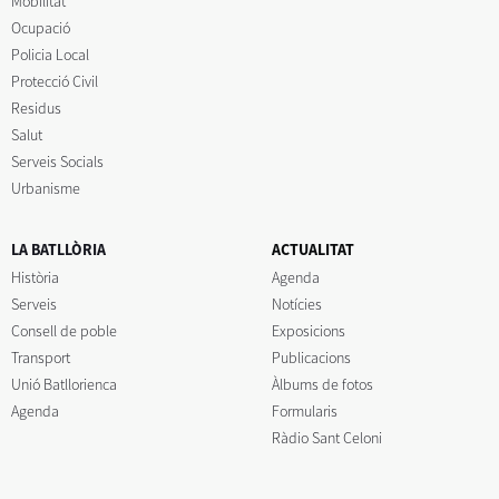
Mobilitat
Ocupació
Policia Local
Protecció Civil
Residus
Salut
Serveis Socials
Urbanisme
LA BATLLÒRIA
ACTUALITAT
Història
Agenda
Serveis
Notícies
Consell de poble
Exposicions
Transport
Publicacions
Unió Batllorienca
Àlbums de fotos
Agenda
Formularis
Ràdio Sant Celoni