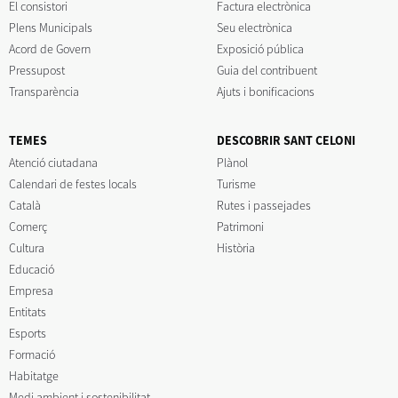
El consistori
Factura electrònica
Plens Municipals
Seu electrònica
Acord de Govern
Exposició pública
Pressupost
Guia del contribuent
Transparència
Ajuts i bonificacions
TEMES
DESCOBRIR SANT CELONI
Atenció ciutadana
Plànol
Calendari de festes locals
Turisme
Català
Rutes i passejades
Comerç
Patrimoni
Cultura
Història
Educació
Empresa
Entitats
Esports
Formació
Habitatge
Medi ambient i sostenibilitat