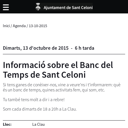
Inici
/
Agenda
/
13-10-2015
Dimarts,
13
d'
octubre
de
2015
-
6 h tarda
Informació sobre el Banc del
Temps de Sant Celoni
Si tens ganes de conèixer-nos, vine a veure'ns i t'informarem: què
és un banc de temps, quines activitats fem, qui som, etc.
Tu també tens molt a dir i a rebre!
Som cada dimarts de 18 a 20h a La Clau.
Lloc:
La Clau