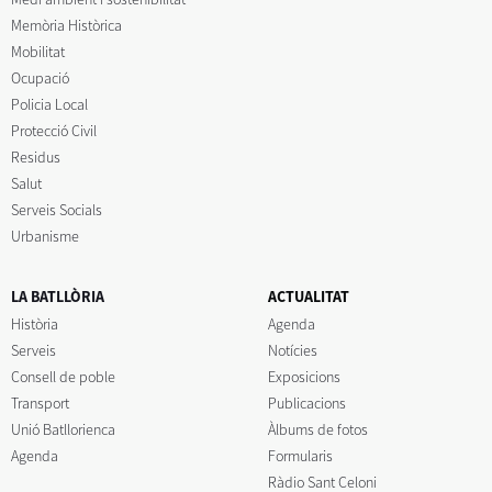
Memòria Històrica
Mobilitat
Ocupació
Policia Local
Protecció Civil
Residus
Salut
Serveis Socials
Urbanisme
LA BATLLÒRIA
ACTUALITAT
Història
Agenda
Serveis
Notícies
Consell de poble
Exposicions
Transport
Publicacions
Unió Batllorienca
Àlbums de fotos
Agenda
Formularis
Ràdio Sant Celoni