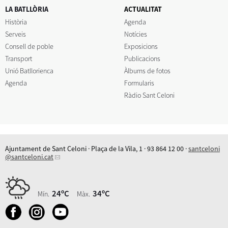
LA BATLLÒRIA
ACTUALITAT
Història
Agenda
Serveis
Notícies
Consell de poble
Exposicions
Transport
Publicacions
Unió Batllorienca
Àlbums de fotos
Agenda
Formularis
Ràdio Sant Celoni
Ajuntament de Sant Celoni · Plaça de la Vila, 1 · 93 864 12 00 ·
santceloni
@santceloni.cat
24ºC
34ºC
Mín.
Màx.