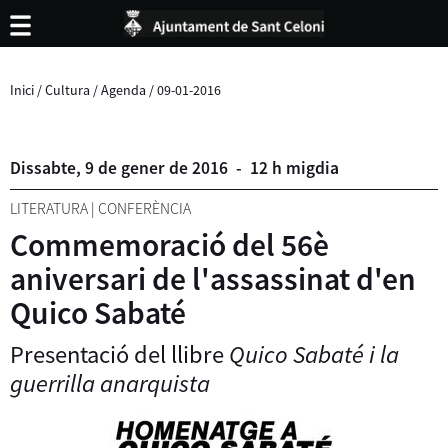
Inici
/
Cultura
/
Agenda
/
09-01-2016
Dissabte,
9
de
gener
de
2016
-
12 h migdia
LITERATURA
|
CONFERÈNCIA
Commemoració del 56è
aniversari de l'assassinat d'en
Quico Sabaté
Presentació del llibre
Quico Sabaté i la
guerrilla anarquista