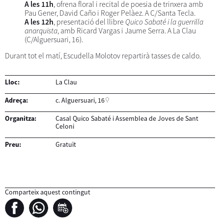
A les 11h
, ofrena floral i recital de poesia de trinxera amb
Pau Gener, David Caño i Roger Pelàez. A C/Santa Tecla.
A les 12h
, presentació del llibre
Quico Sabaté i la guerrilla
anarquista
, amb Ricard Vargas i Jaume Serra. A La Clau
(C/Alguersuari, 16).
Durant tot el matí, Escudella Molotov repartirà tasses de caldo.
Lloc:
La Clau
Adreça:
c. Alguersuari, 16
Organitza:
Casal Quico Sabaté i Assemblea de Joves de Sant
Celoni
Preu:
Gratuït
Comparteix aquest contingut