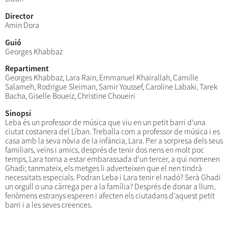
Director
Amin Dora
Guió
Georges Khabbaz
Repartiment
Georges Khabbaz, Lara Rain, Emmanuel Khairallah, Camille
Salameh, Rodrigue Sleiman, Samir Youssef, Caroline Labaki, Tarek
Bacha, Giselle Boueiz, Christine Choueiri
Sinopsi
Leba és un professor de música que viu en un petit barri d'una
ciutat costanera del Líban. Treballa com a professor de música i es
casa amb la seva nòvia de la infància, Lara. Per a sorpresa dels seus
familiars, veïns i amics, després de tenir dos nens en molt poc
temps, Lara torna a estar embarassada d'un tercer, a qui nomenen
Ghadi; tanmateix, els metges li adverteixen que el nen tindrà
necessitats especials. Podran Leba i Lara tenir el nadó? Serà Ghadi
un orgull o una càrrega per a la família? Després de donar a llum,
fenòmens estranys esperen i afecten els ciutadans d'aquest petit
barri i a les seves creences.