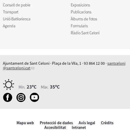
Consell de poble
Exposicions
Transport
Publicacions
Unió Batllorienca
Àlbums de fotos
Agenda
Formularis
Ràdio Sant Celoni
Ajuntament de Sant Celoni · Plaça de la Vila, 1 · 93 864 12 00 ·
santceloni
@santceloni.cat
23ºC
35ºC
Mín.
Màx.
Mapa web
Protecció de dades
Avís legal
Crèdits
Accesibilitat
Intranet