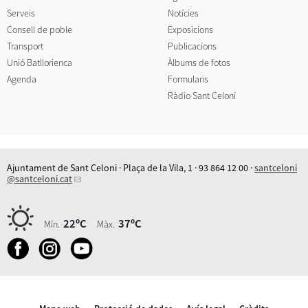
Serveis
Notícies
Consell de poble
Exposicions
Transport
Publicacions
Unió Batllorienca
Àlbums de fotos
Agenda
Formularis
Ràdio Sant Celoni
Ajuntament de Sant Celoni · Plaça de la Vila, 1 · 93 864 12 00 ·
santceloni
@santceloni.cat
22ºC
37ºC
Mín.
Màx.