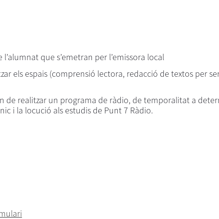
e l’alumnat que s’emetran per l’emissora local
ar els espais (comprensió lectora, redacció de textos per ser l
an de realitzar un programa de ràdio, de temporalitat a dete
cnic i la locució als estudis de Punt 7 Ràdio.
mulari