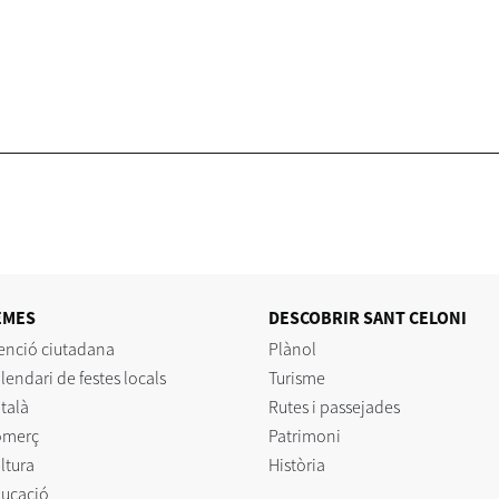
EMES
DESCOBRIR SANT CELONI
enció ciutadana
Plànol
lendari de festes locals
Turisme
talà
Rutes i passejades
omerç
Patrimoni
ltura
Història
ucació