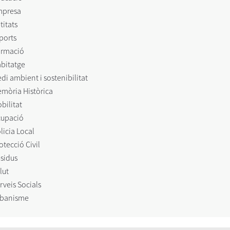
mpresa
titats
ports
rmació
bitatge
di ambient i sostenibilitat
mòria Històrica
bilitat
upació
licia Local
otecció Civil
sidus
lut
rveis Socials
banisme