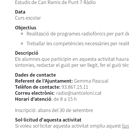
Estudis de Can Ramis de Punt 7 Ràdio
Data
Curs escolar
Objectius
Realització de programes radiofònics per part d
Treballar les competències necessàries per realitz
Descripció
Els alumnes que participin en aquesta activitat haur
sintonies, redactar el guió per ser llegit, fer el guió tè
Dades de contacte
Referent de l’Ajuntament:
Gemma Pascual
Telèfon de contacte:
93.867.15.11
Correu electrònic
: radio@santceloni.cat
Horari d’atenció
: de 8 a 15 h
Inscripció: abans del 30 de setembre
Sol·licitud d'aquesta activitat
Si voleu sol·licitar aquesta activitat ompliu aquest
for