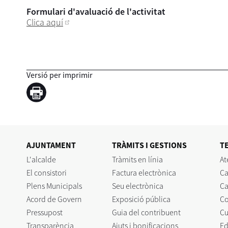
Formulari d'avaluació de l'activitat
Clica aquí
Versió per imprimir
AJUNTAMENT
TRÀMITS I GESTIONS
T
L'alcalde
Tràmits en línia
At
El consistori
Factura electrònica
Ca
Plens Municipals
Seu electrònica
Ca
Acord de Govern
Exposició pública
C
Pressupost
Guia del contribuent
Cu
Transparència
Ajuts i bonificacions
Ed