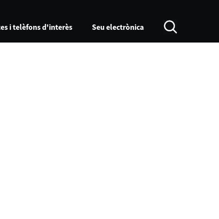
es i telèfons d'interès
Seu electrònica