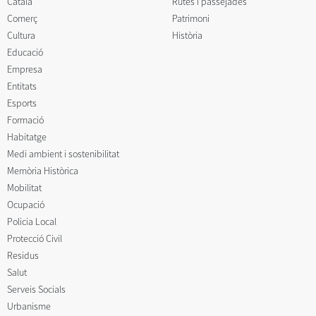
Català
Rutes i passejades
Comerç
Patrimoni
Cultura
Història
Educació
Empresa
Entitats
Esports
Formació
Habitatge
Medi ambient i sostenibilitat
Memòria Històrica
Mobilitat
Ocupació
Policia Local
Protecció Civil
Residus
Salut
Serveis Socials
Urbanisme