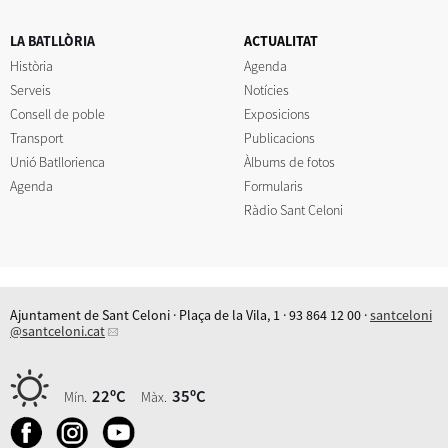
LA BATLLÒRIA
ACTUALITAT
Història
Agenda
Serveis
Notícies
Consell de poble
Exposicions
Transport
Publicacions
Unió Batllorienca
Àlbums de fotos
Agenda
Formularis
Ràdio Sant Celoni
Ajuntament de Sant Celoni · Plaça de la Vila, 1 · 93 864 12 00 ·
santceloni
@santceloni.cat
22ºC
35ºC
Mín.
Màx.